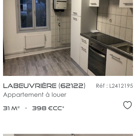
voir
le
bien
Labeuvrière (62122)
Réf : L2412195
Appartement à louer
Sél
31 m²
-
398 €
CC*