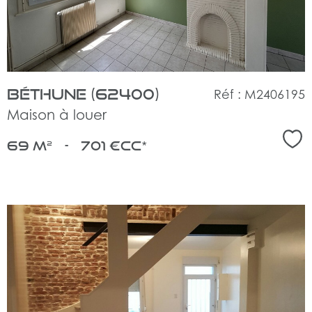
bien
Béthune (62400)
Réf : M2406195
Maison à louer
Sél
69 m²
-
701 €
CC*
voir
le