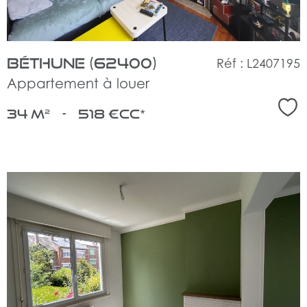
Béthune (62400)
Réf : L2407195
Appartement à louer
Sél
34 m²
-
518 €
CC*
voir
le