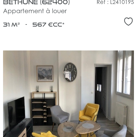
Béthune (62400)
Réf : L2410195
Appartement à louer
Sél
31 m²
-
567 €
CC*
voir
le
bien