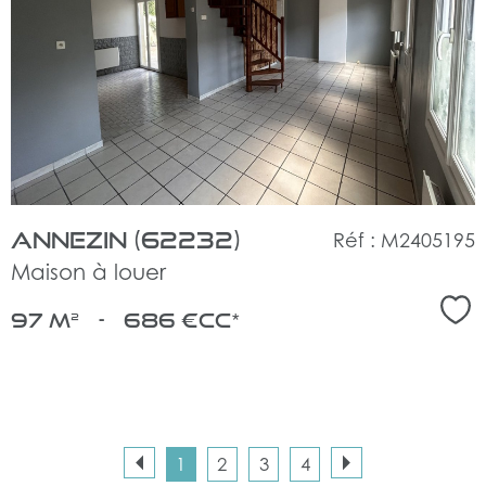
le
bien
Annezin (62232)
Réf : M2405195
Maison à louer
Sél
97 m²
-
686 €
CC*
1
2
3
4