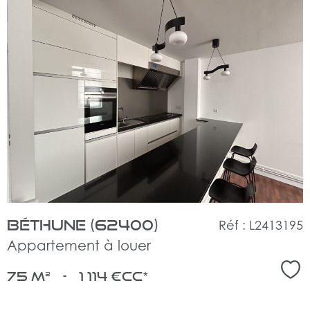
voir
le
bien
Béthune (62400)
Réf : L2413195
Appartement à louer
Sél
75 m²
-
1 114 €
CC*