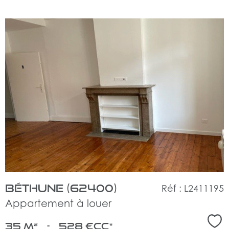
voir
le
bien
Béthune (62400)
Réf : L2411195
Appartement à louer
Sél
35 m²
-
528 €
CC*