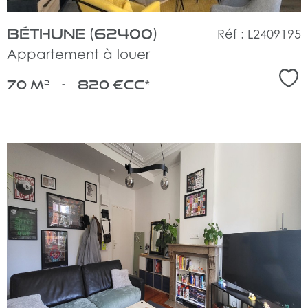
Béthune (62400)
Réf : L2409195
Appartement à louer
Sél
70 m²
-
820 €
CC*
voir
le
bien