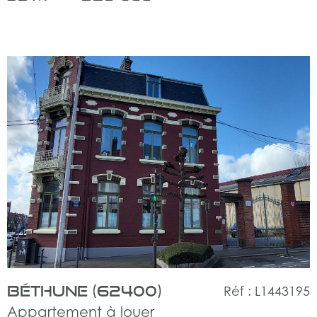
voir
le
bien
Béthune (62400)
Réf : L1443195
Appartement à louer