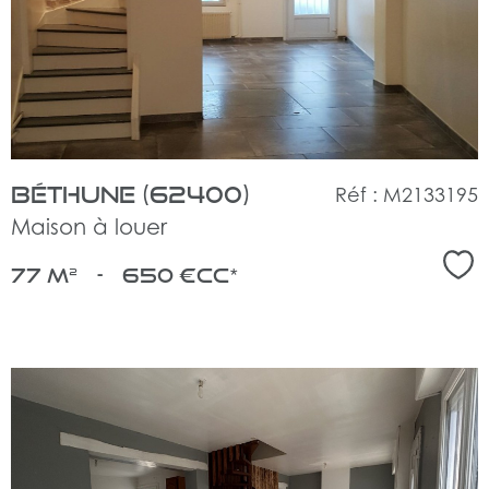
bien
Béthune (62400)
Réf : M2133195
Maison à louer
Sél
77 m²
-
650 €
CC*
voir