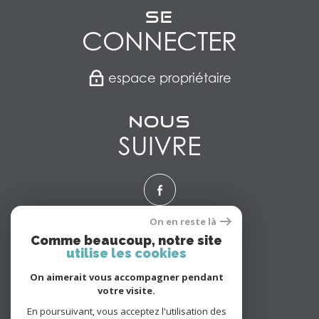
Se
CONNECTER
espace propriétaire
Nous
SUIVRE
On en reste là
Nous
Comme beaucoup, notre site
utilise les cookies
ADHÉRONS
On aimerait vous accompagner pendant
votre visite.
En poursuivant, vous acceptez l'utilisation des