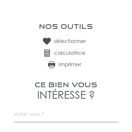
NOS OUTILS
sélectionner
calculatrice
imprimer
CE BIEN VOUS
INTÉRESSE ?
Nom
Fieldset
*
par
défaut