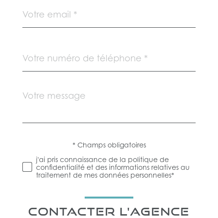
email
*
Téléphone
*
Message
Fieldset
*
par
défaut
* Champs obligatoires
Validation
j'ai pris connaissance de la politique de
confidentialité et des informations relatives au
traitement de mes données personnelles*
CONTACTER L'AGENCE