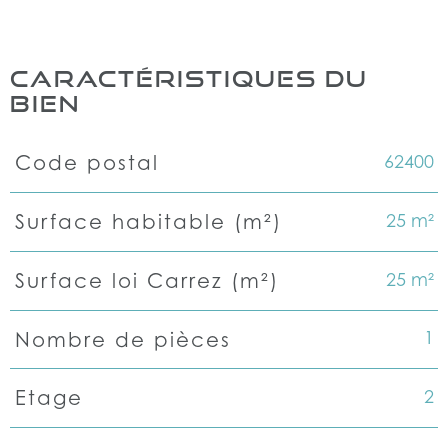
CARACTÉRISTIQUES DU
BIEN
62400
Code postal
Caractéristiques
Valeurs
25 m²
Surface habitable (m²)
25 m²
Surface loi Carrez (m²)
1
Nombre de pièces
2
Etage