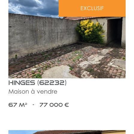
EXCLUSIF
voir le bien
Hinges (62232)
Maison à vendre
67 m²
-
77 000 €