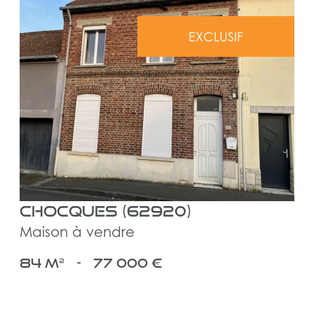
EXCLUSIF
voir le bien
Chocques (62920)
Maison à vendre
84 m²
-
77 000 €