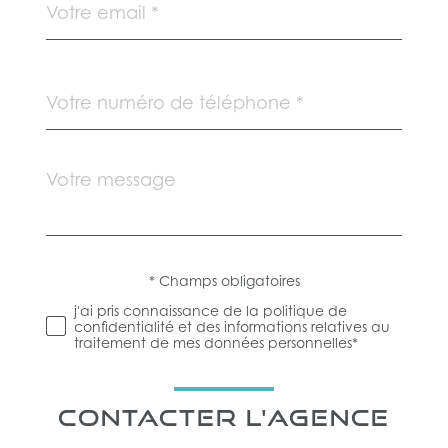
*
Téléphone
*
Message
Fieldset
*
par
défaut
* Champs obligatoires
Validation
j'ai pris connaissance de la politique de
confidentialité et des informations relatives au
traitement de mes données personnelles*
CONTACTER L'AGENCE