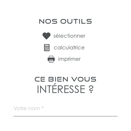
NOS OUTILS
sélectionner
calculatrice
imprimer
CE BIEN VOUS
INTÉRESSE ?
Nom
Fieldset
*
par
défaut
email