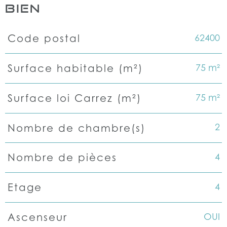
BIEN
62400
Code postal
Caractéristiques
Valeurs
75 m²
Surface habitable (m²)
75 m²
Surface loi Carrez (m²)
2
Nombre de chambre(s)
4
Nombre de pièces
4
Etage
OUI
Ascenseur