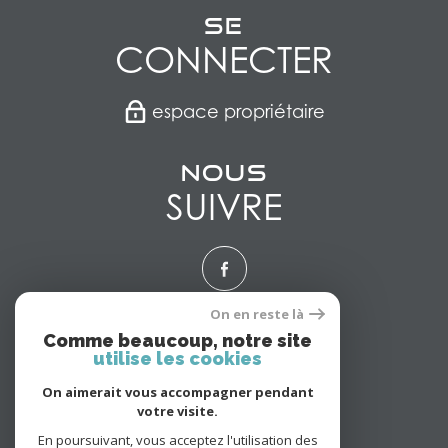
Se
CONNECTER
espace propriétaire
Nous
SUIVRE
On en reste là
Nous
Comme beaucoup, notre site
utilise les cookies
ADHÉRONS
On aimerait vous accompagner pendant
votre visite.
En poursuivant, vous acceptez l'utilisation des