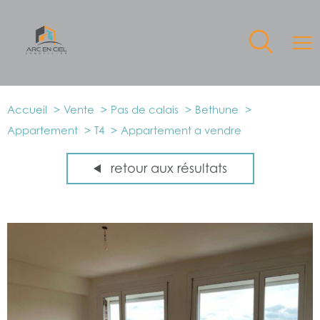
Accueil
Vente
Pas de calais
Bethune
Appartement
T4
Appartement a vendre
retour aux résultats