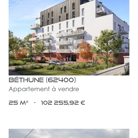
voir le bien
Béthune (62400)
Appartement à vendre
25 m²
-
102 255,92 €