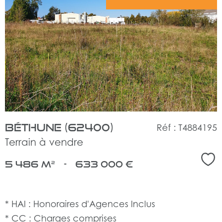
voir
le
bien
Béthune (62400)
Réf : T4884195
Terrain à vendre
Sél
5 486 m²
-
633 000 €
* HAI : Honoraires d'Agences Inclus
* CC : Charges comprises