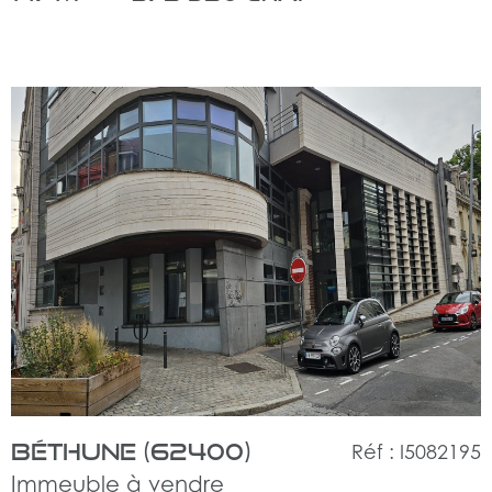
voir
le
bien
Béthune (62400)
Réf : I5082195
Immeuble à vendre