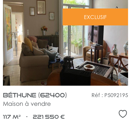
EXCLUSIF
voir
le
bien
Béthune (62400)
Réf : P5092195
Maison à vendre
Sél
117 m²
-
221 550 €