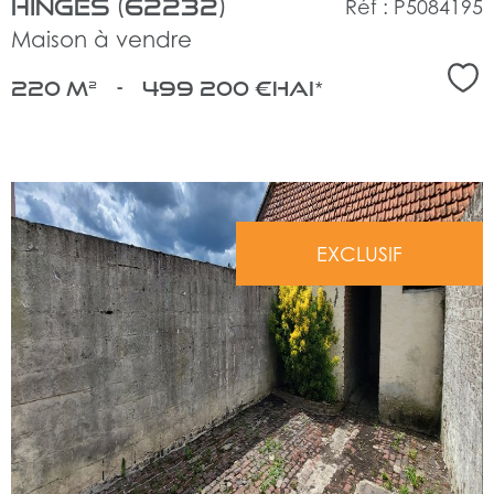
Hinges (62232)
Réf : P5084195
Maison à vendre
Sél
220 m²
-
499 200 €
HAI*
EXCLUSIF
voir
le
bien