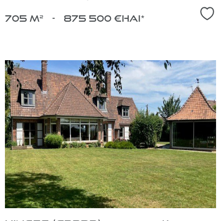
Sél
705 m²
-
875 500 €
HAI*
voir
le
bien