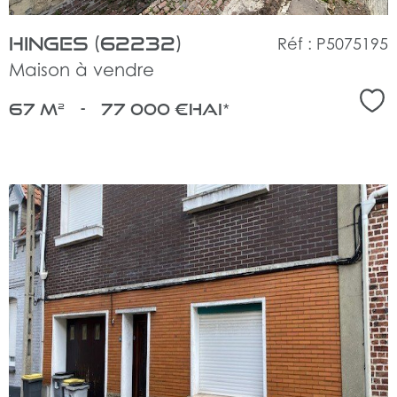
Hinges (62232)
Réf : P5075195
Maison à vendre
Sél
67 m²
-
77 000 €
HAI*
voir
le
bien