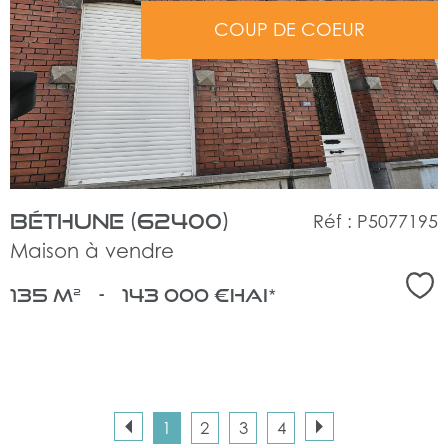
COUP DE COEUR
le
bien
Béthune (62400)
Réf : P5077195
Maison à vendre
Sél
135 m²
-
143 000 €
HAI*
1
2
3
4