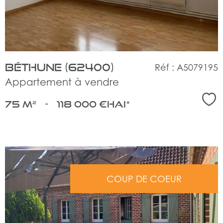
bien
Béthune (62400)
Réf : A5079195
Appartement à vendre
Sél
75 m²
-
118 000 €
HAI*
COUP DE COEUR
voir
le