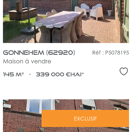
bien
Gonnehem (62920)
Réf : P5078195
Maison à vendre
Sél
145 m²
-
339 000 €
HAI*
EXCLUSIF
voir