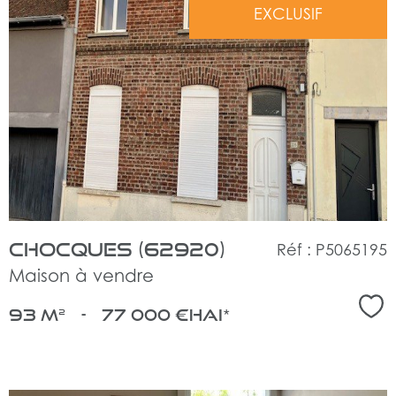
EXCLUSIF
voir
le
bien
Chocques (62920)
Réf : P5065195
Maison à vendre
Sél
93 m²
-
77 000 €
HAI*