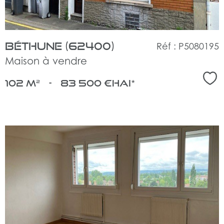
Béthune (62400)
Réf : P5080195
Maison à vendre
Sél
102 m²
-
83 500 €
HAI*
voir
le