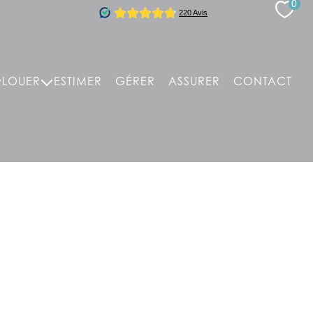
0
LOUER
ESTIMER
GÉRER
ASSURER
CONTACT
el immobilier
t
, bureaux, entrepôts, divers
s, divers
ent