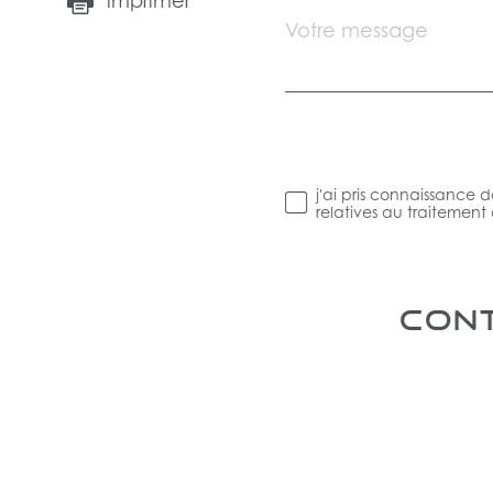
imprimer
Message
Fieldset
*
par
défaut
Validation
j'ai pris connaissance d
relatives au traitemen
CONT
Validation