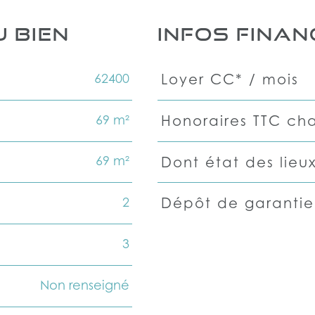
 BIEN
INFOS FINAN
62400
Loyer CC* / mois
Caractéristiques
Valeurs
69 m²
Honoraires TTC cha
69 m²
Dont état des lieu
2
Dépôt de garantie
3
Non renseigné