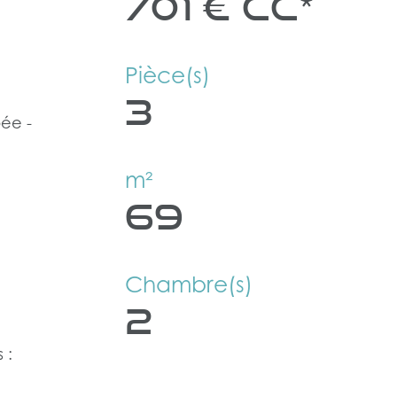
701 €
CC*
Pièce(s)
3
pée -
m²
69
Chambre(s)
2
 :