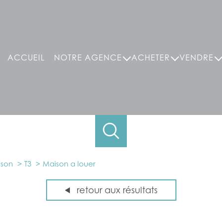
ACCUEIL
NOTRE AGENCE
ACHETER
VENDRE
appartements
l'agence
vendre avec arc en ci
maisons
maisons
notre équipe
nos clients témoignen
appartements
terrains
nos partenaires
locaux commerciaux
locaux commerciaux , bureaux ,entrepôt
nos honoraires
garages / parkings
immeubles
nos clients témoign
garages et parkings
son
T3
Maison a louer
arc en ciel vous accompagne
retour aux résultats