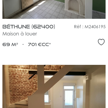
Béthune (62400)
Réf : M2406195
Maison à louer
Sél
69 m²
-
701 €
CC*
voir
le