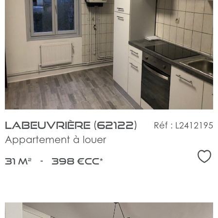
voir
le
bien
Labeuvrière (62122)
Réf : L2412195
Appartement à louer
Sél
31 m²
-
398 €
CC*