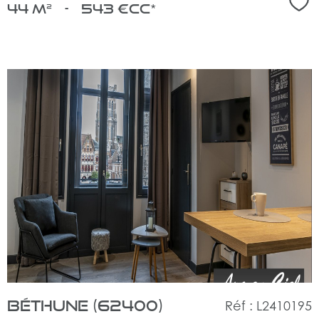
Sél
44 m²
-
543 €
CC*
voir
le
bien
Béthune (62400)
Réf : L2410195