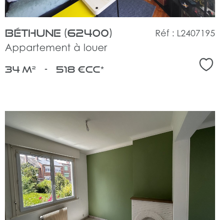
Béthune (62400)
Réf : L2407195
Appartement à louer
Sél
34 m²
-
518 €
CC*
voir
le
bien