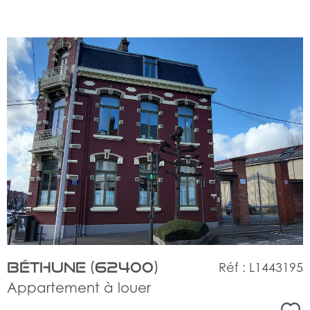
voir
le
bien
Béthune (62400)
Réf : L1443195
Appartement à louer