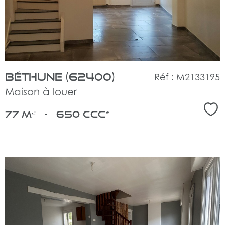
bien
Béthune (62400)
Réf : M2133195
Maison à louer
Sél
77 m²
-
650 €
CC*
voir