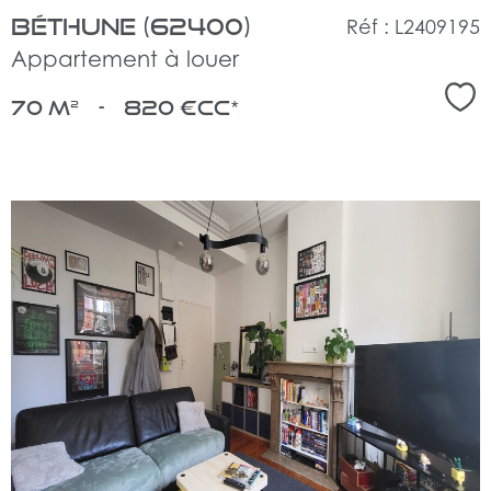
Béthune (62400)
Réf : L2409195
Appartement à louer
Sél
70 m²
-
820 €
CC*
voir
le
bien