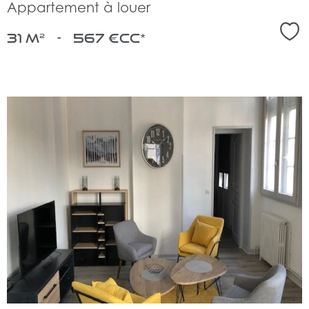
Appartement à louer
Sél
31 m²
-
567 €
CC*
voir
le
bien