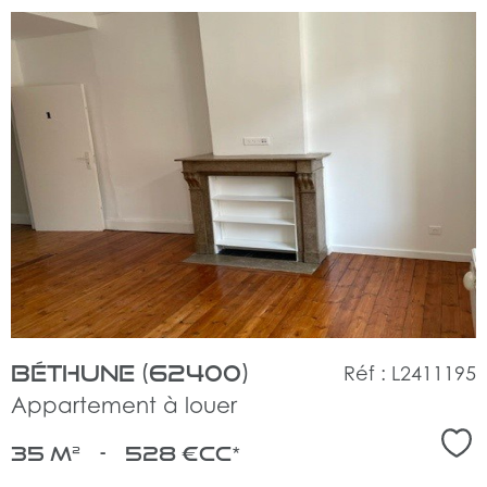
voir
le
bien
Béthune (62400)
Réf : L2411195
Appartement à louer
Sél
35 m²
-
528 €
CC*