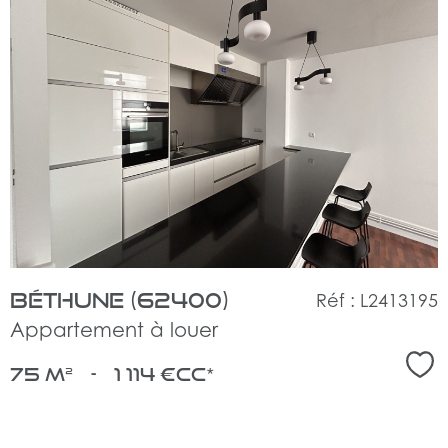
voir
le
bien
Béthune (62400)
Réf : L2413195
Appartement à louer
Sél
75 m²
-
1 114 €
CC*