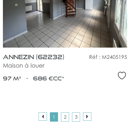
le
bien
Annezin (62232)
Réf : M2405195
Maison à louer
Sél
97 m²
-
686 €
CC*
1
2
3